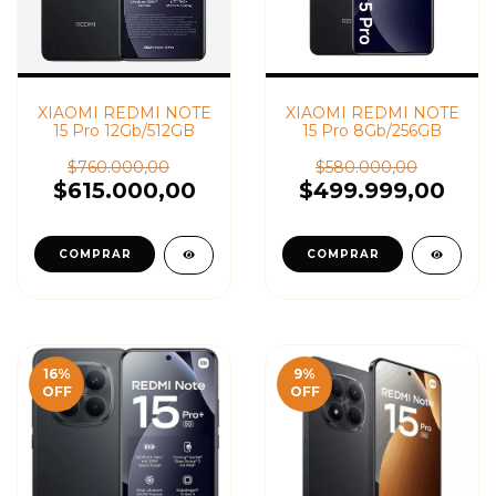
XIAOMI REDMI NOTE
XIAOMI REDMI NOTE
15 Pro 12Gb/512GB
15 Pro 8Gb/256GB
$760.000,00
$580.000,00
$615.000,00
$499.999,00
16
%
9
%
OFF
OFF