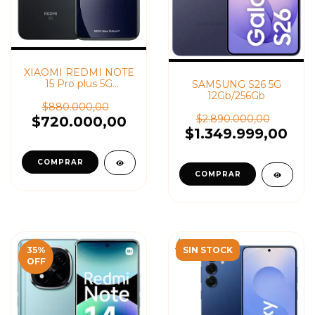
XIAOMI REDMI NOTE
15 Pro plus 5G
SAMSUNG S26 5G
8Gb/256GB
12Gb/256Gb
$880.000,00
$2.890.000,00
$720.000,00
$1.349.999,00
35
%
SIN STOCK
OFF