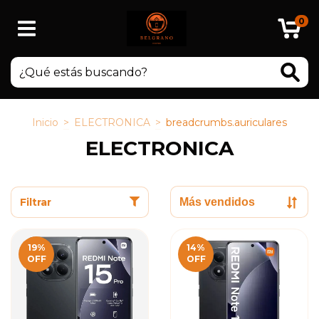
0
Inicio
>
ELECTRONICA
>
breadcrumbs.auriculares
ELECTRONICA
Filtrar
19
%
14
%
OFF
OFF