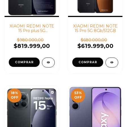
XIAOMI REDMI NOTE
XIAOMI REDMI NOTE
15 Pro plus 5G
15 Pro 5G 8Gb/512GB
12Gb/512GB
$980.000,00
$680.000,00
$819.999,00
$619.999,00
18
%
53
%
OFF
OFF