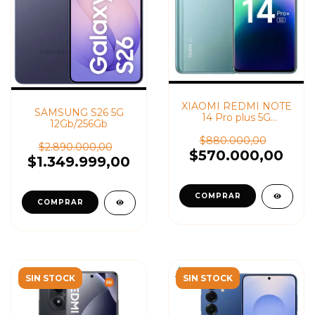
XIAOMI REDMI NOTE
SAMSUNG S26 5G
14 Pro plus 5G
12Gb/256Gb
8Gb/256GB
$880.000,00
$2.890.000,00
$570.000,00
$1.349.999,00
SIN STOCK
SIN STOCK