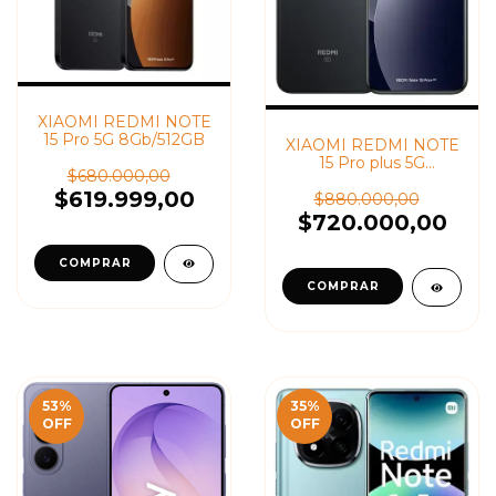
XIAOMI REDMI NOTE
15 Pro 5G 8Gb/512GB
XIAOMI REDMI NOTE
15 Pro plus 5G
$680.000,00
8Gb/256GB
$619.999,00
$880.000,00
$720.000,00
53
%
35
%
OFF
OFF