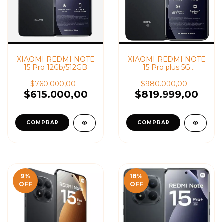
XIAOMI REDMI NOTE
XIAOMI REDMI NOTE
15 Pro 12Gb/512GB
15 Pro plus 5G
12Gb/512GB
$760.000,00
$980.000,00
$615.000,00
$819.999,00
9
%
18
%
OFF
OFF