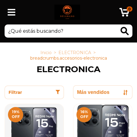
0
Inicio
>
ELECTRONICA
>
breadcrumbs.accesorios-electronica
ELECTRONICA
Filtrar
19
%
16
%
OFF
OFF