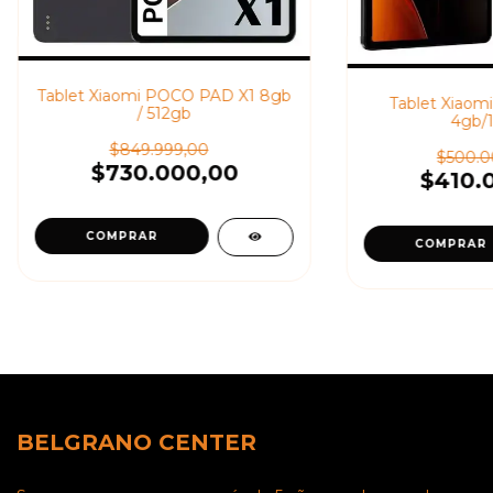
Tablet Xiaomi POCO PAD X1 8gb
Tablet Xiaom
/ 512gb
4gb/
$849.999,00
$500.0
$730.000,00
$410.
BELGRANO CENTER