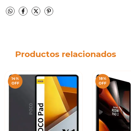
Productos relacionados
14
%
18
%
OFF
OFF