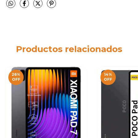
Productos relacionados
26
%
14
%
OFF
OFF