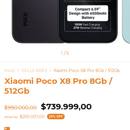
1
/
5
Inicio
>
CELULARES
>
Xiaomi Poco X8 Pro 8Gb / 512Gb
Xiaomi Poco X8 Pro 8Gb /
512Gb
$739.999,00
$990.000,00
$250.001,00
Ahorrás:
25
% OFF