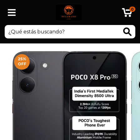
0
25
%
OFF