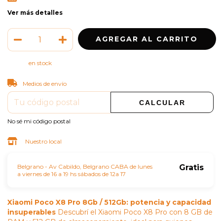
Ver más detalles
en stock
CAMBIAR CP
Entregas para el CP:
Medios de envío
CALCULAR
No sé mi código postal
Nuestro local
Belgrano - Av Cabildo, Belgrano CABA de lunes
Gratis
a viernes de 16 a 19 hs sábados de 12a 17
Xiaomi Poco X8 Pro 8Gb / 512Gb: potencia y capacidad
insuperables
Descubrí el Xiaomi Poco X8 Pro con 8 GB de