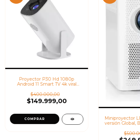
Proyector P30 Hd 1080p
Android 11 Smart TV 4k viral
hy300
$400.000,00
$149.999,00
Miniproyector 
versión Global, B
1080P, correc
viral, 
$500.0
$249.