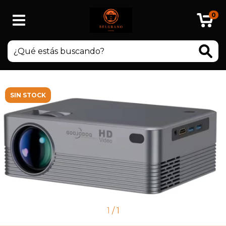
0
SIN STOCK
1
/
1